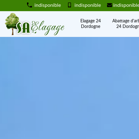
indisponible
indisponible
indisponibl
Elagage 24
Abattage d'ar
Dordogne
24 Dordog