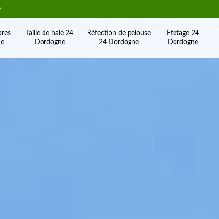
e
bres
Taille de haie 24
Réfection de pelouse
Etetage 24
ne
Dordogne
24 Dordogne
Dordogne