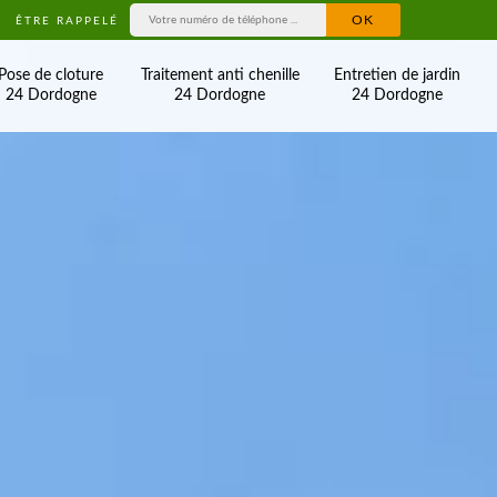
ÊTRE RAPPELÉ
Pose de cloture
Traitement anti chenille
Entretien de jardin
24 Dordogne
24 Dordogne
24 Dordogne