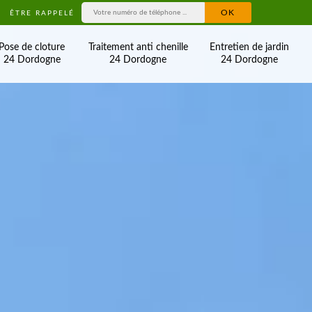
ÊTRE RAPPELÉ
Pose de cloture
Traitement anti chenille
Entretien de jardin
24 Dordogne
24 Dordogne
24 Dordogne