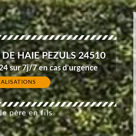
 DE HAIE PEZULS 24510
4 sur 7j/7 en cas d'urgence
ÉALISATIONS
e père en fils