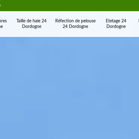
e
bres
Taille de haie 24
Réfection de pelouse
Etetage 24
ne
Dordogne
24 Dordogne
Dordogne