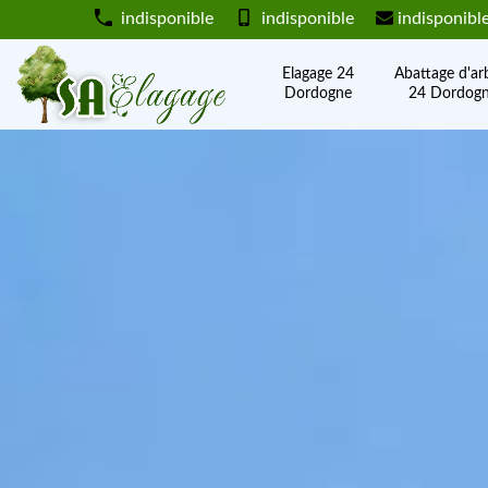
indisponible
indisponible
indisponibl
Elagage 24
Abattage d'ar
Dordogne
24 Dordog