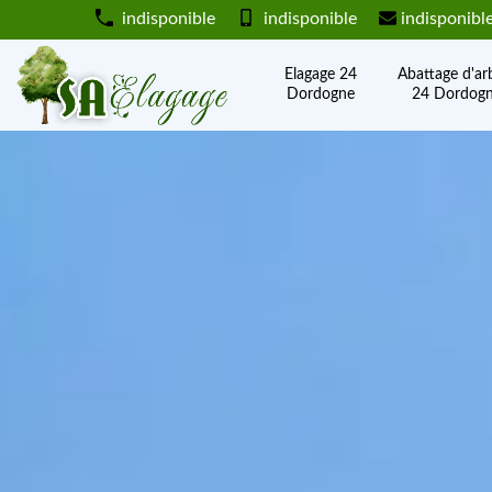
indisponible
indisponible
indisponibl
Elagage 24
Abattage d'ar
Dordogne
24 Dordog