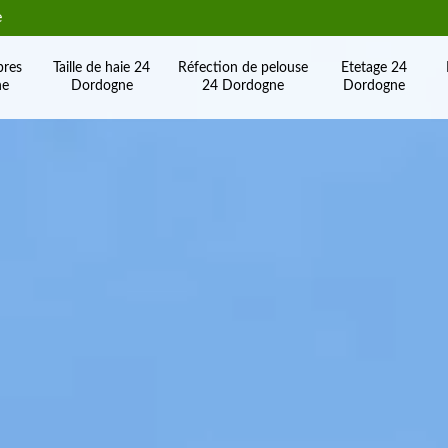
e
bres
Taille de haie 24
Réfection de pelouse
Etetage 24
ne
Dordogne
24 Dordogne
Dordogne