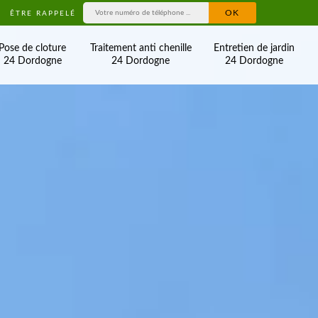
ÊTRE RAPPELÉ
Pose de cloture
Traitement anti chenille
Entretien de jardin
24 Dordogne
24 Dordogne
24 Dordogne