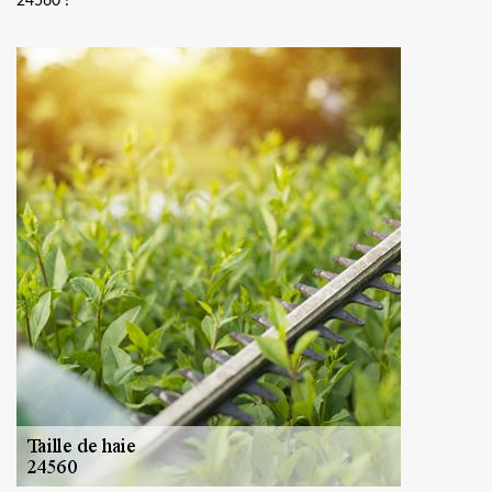
24560 !