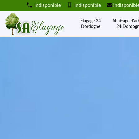
indisponible
indisponible
indisponibl
Elagage 24
Abattage d'ar
Dordogne
24 Dordog