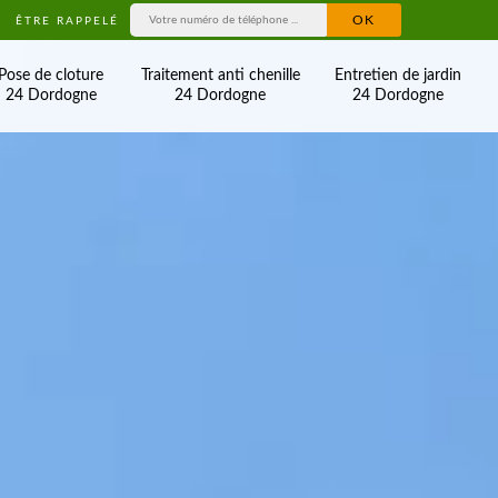
ÊTRE RAPPELÉ
Pose de cloture
Traitement anti chenille
Entretien de jardin
24 Dordogne
24 Dordogne
24 Dordogne