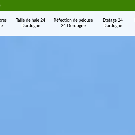
e
bres
Taille de haie 24
Réfection de pelouse
Etetage 24
ne
Dordogne
24 Dordogne
Dordogne