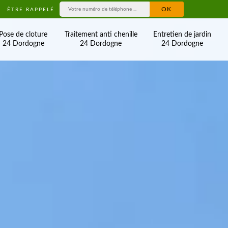
ÊTRE RAPPELÉ
Pose de cloture
Traitement anti chenille
Entretien de jardin
24 Dordogne
24 Dordogne
24 Dordogne