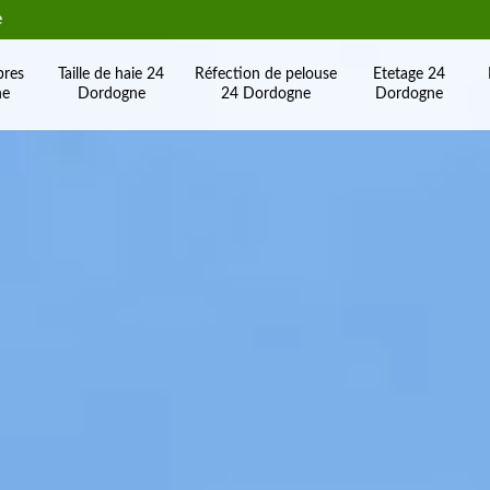
e
bres
Taille de haie 24
Réfection de pelouse
Etetage 24
ne
Dordogne
24 Dordogne
Dordogne