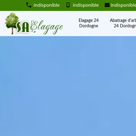
indisponible
indisponible
indisponibl
Elagage 24
Abattage d'ar
Dordogne
24 Dordog