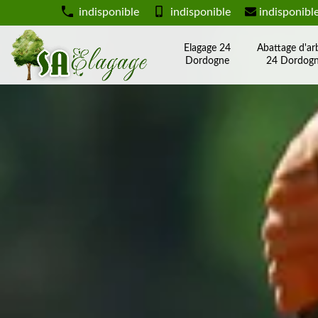
indisponible
indisponible
indisponibl
Elagage 24
Abattage d'ar
Dordogne
24 Dordog