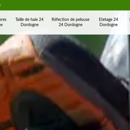
e
bres
Taille de haie 24
Réfection de pelouse
Etetage 24
ne
Dordogne
24 Dordogne
Dordogne