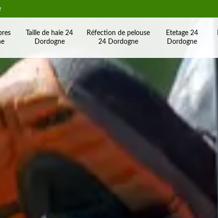
e
bres
Taille de haie 24
Réfection de pelouse
Etetage 24
ne
Dordogne
24 Dordogne
Dordogne