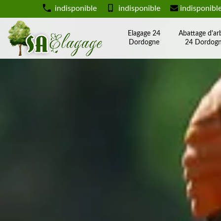
indisponible
indisponible
indisponibl
Elagage 24
Abattage d'ar
Dordogne
24 Dordog