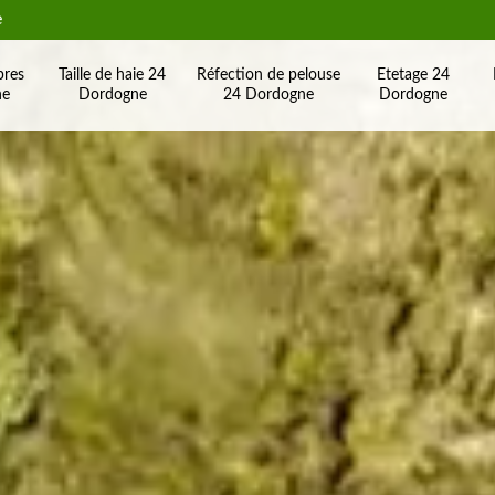
e
bres
Taille de haie 24
Réfection de pelouse
Etetage 24
ne
Dordogne
24 Dordogne
Dordogne