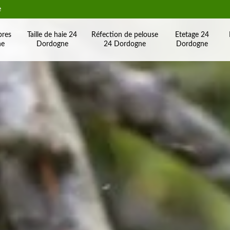
e
bres
Taille de haie 24
Réfection de pelouse
Etetage 24
ne
Dordogne
24 Dordogne
Dordogne