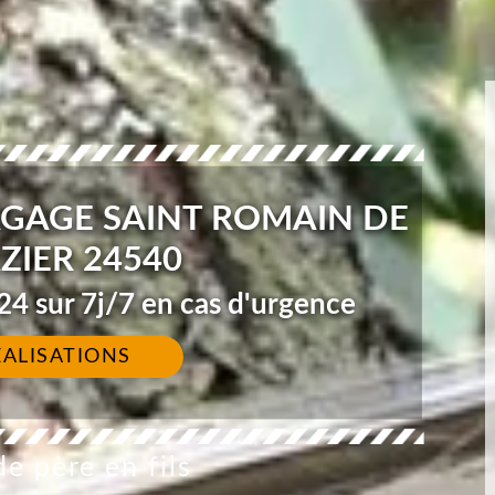
AGAGE SAINT ROMAIN DE
IER 24540
4 sur 7j/7 en cas d'urgence
ÉALISATIONS
e père en fils