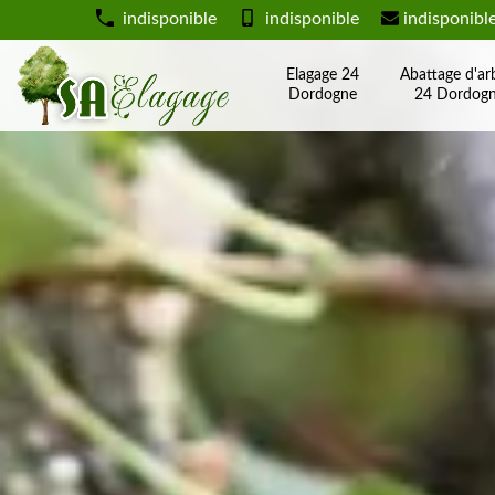
indisponible
indisponible
indisponibl
Elagage 24
Abattage d'ar
Dordogne
24 Dordog