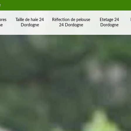
e
bres
Taille de haie 24
Réfection de pelouse
Etetage 24
ne
Dordogne
24 Dordogne
Dordogne