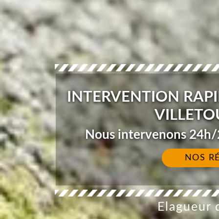
INTERVENTION RAPI
VILLETO
Nous intervenons 24h/2
NOS R
Elagueur d