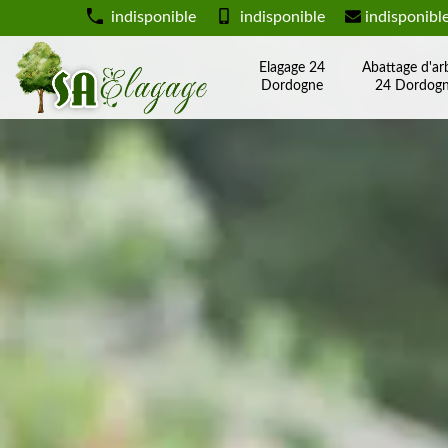
indisponible
indisponible
indisponibl
Elagage 24
Abattage d'ar
Dordogne
24 Dordog