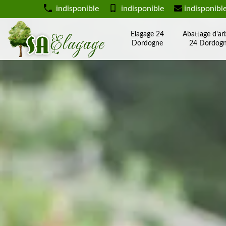
indisponible
indisponible
indisponibl
Elagage 24
Abattage d'ar
Dordogne
24 Dordog