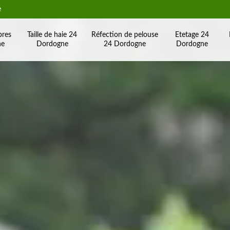
e
bres
Taille de haie 24
Réfection de pelouse
Etetage 24
ne
Dordogne
24 Dordogne
Dordogne