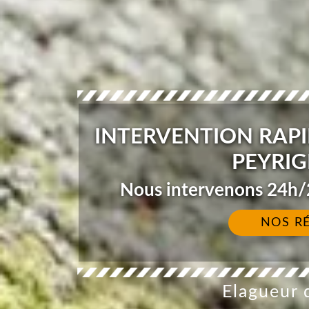
INTERVENTION RAPI
PEYRIG
Nous intervenons 24h/2
NOS R
Elagueur d